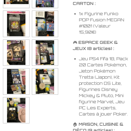
CARTON :
1x Figurine Funko
POP Fusion MEGAN
#1001 (Valeur
15,90€)
🎮
ESPACE GEEK &
JEUX (8 articles) :
Jeu PS4 Fifa 18, Pack
20 Cartes Pokémon,
Jeton Pokémon
Tretta (Japon), Kit
protection DS Lite,
Figurines Disney
Mickey & Pluto, Mini
figurine Marvel, Jeu
PC Les Experts,
Cartes à jouer Poker.
🏠
MAISON, CUISINE &
DÉCO (9 articles) :