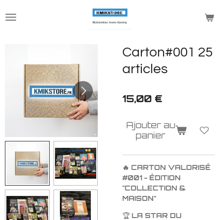
Passer
au
contenu
principal
Carton#001 25
articles
15,00 €
Ajouter au
panier
🔥 CARTON VALORISÉ
#001 - ÉDITION
"COLLECTION &
MAISON"
🏆
LA STAR DU