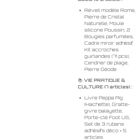
Réveil modèle Rome,
Pierre de Cristal
Naturelle, Moule
silicone Poussin, 2
Bougies parfumées,
Cadre miroir adhésif,
Kit accroches
guirlandes (71 pcs),
Cendrier de plage,
Pierre Géode.
📚
VIE PRATIQUE &
CULTURE (7 articles) :
Livre Peppa Pig
(Hachette), Gratte-
givre balayette,
Porte-clé Foot US,
Set de 3 rubans
adhésifs déco + 5
articles