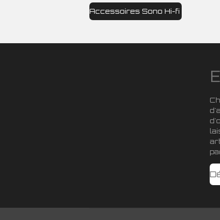
Accessoires Sono Hi-fi
E
Ch
d'
d'
la
ar
pa
D