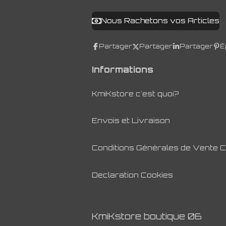
Nous Rachetons vos Articles
Partager
Partager
Partager
É
Informations
KmiKstore c'est quoi?
Envois et Livraison
Conditions Générales de Vente 
Declaration Cookies
KmiKstore boutique 06