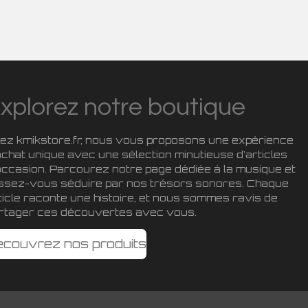
xplorez notre boutique
ez kmikstore.fr, nous vous proposons une expérience
achat unique avec une sélection minutieuse d'articles
occasion. Parcourez notre page dédiée à la musique et
issez-vous séduire par nos trésors sonores. Chaque
ticle raconte une histoire, et nous sommes ravis de
rtager ces découvertes avec vous.
écouvrez nos produits