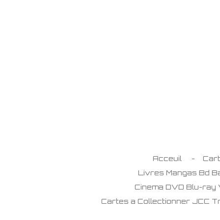
Passer
au
contenu
principal
Acceuil
Car
Livres Mangas Bd 
Cinema DVD Blu-ray
Cartes a Collectionner JCC 