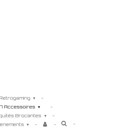
 Retrogaming
K7 Accessoires
iquités Brocantes
venements