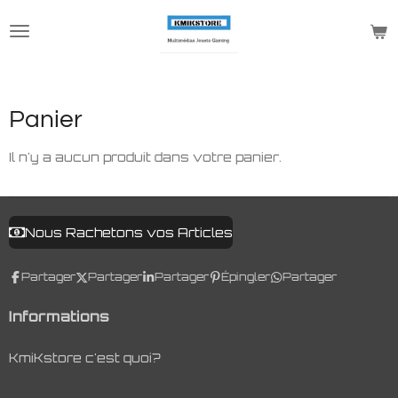
Passer
au
contenu
principal
Panier
Il n'y a aucun produit dans votre panier.
Nous Rachetons vos Articles
Partager
Partager
Partager
Épingler
Partager
Informations
KmiKstore c'est quoi?