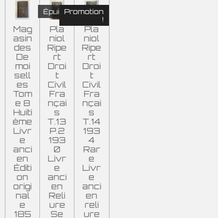
Épuisé
Promotion
!
Mag
Pla
Pla
asin
niol
niol
des
Ripe
Ripe
De
rt
rt
moi
Droi
Droi
sell
t
t
es
Civil
Civil
Tom
Fra
Fra
e 8
nçai
nçai
Huiti
s
s
ème
T.13
T.14
Livr
P.2
193
e
193
4
anci
0
Rar
en
Livr
e
Éditi
e
Livr
on
anci
e
origi
en
anci
nal
Reli
en
e
ure
reli
185
Se
ure