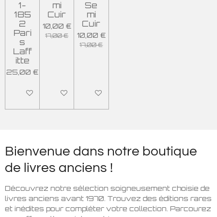
1-
mi
Se
185
Cuir
mi
2
Cuir
10,00 €
Pari
10,00 €
17,00 €
s
17,00 €
Laff
itte
25,00 €
Ajouter au panier
Épuisé
Ajouter au panier
Bienvenue dans notre boutique
de livres anciens !
Découvrez notre sélection soigneusement choisie de
livres anciens avant 1970. Trouvez des éditions rares
et inédites pour compléter votre collection. Parcourez