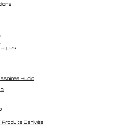
tions
s
s
Disques
essoires Audio
eo
o
 Produits Dérivés