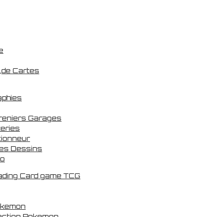
e
 ,de Cartes
aphies
reniers Garages
eries
tionneur
es Dessins
to
rading Card game TCG
okemon
lection Pokemon