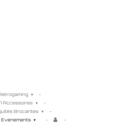
 Retrogaming
K7 Accessoires
iquités Brocantes
s Evenements