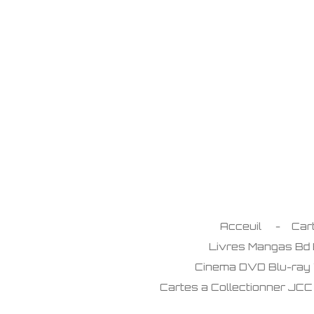
Passer
au
contenu
principal
Acceuil
Car
Livres Mangas Bd
Cinema DVD Blu-ray
Cartes a Collectionner JC