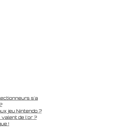
lectionneurs s'a
?
ux jeu Nintendo ?
alent de l'or ?
ue !