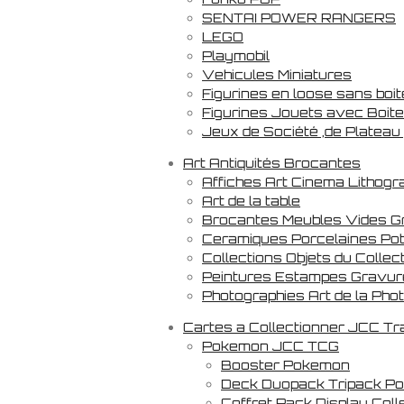
SENTAI POWER RANGERS
LEGO
Playmobil
Vehicules Miniatures
Figurines en loose sans boit
Figurines Jouets avec Boite
Jeux de Société ,de Plateau
Art Antiquités Brocantes
Affiches Art Cinema Lithogr
Art de la table
Brocantes Meubles Vides G
Ceramiques Porcelaines Pot
Collections Objets du Collec
Peintures Estampes Gravur
Photographies Art de la Pho
Cartes a Collectionner JCC T
Pokemon JCC TCG
Booster Pokemon
Deck Duopack Tripack P
Coffret Pack Display Col