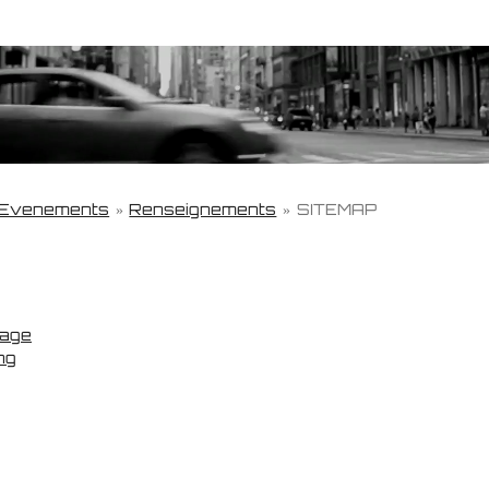
 Evenements
»
Renseignements
»
SITEMAP
kage
ng