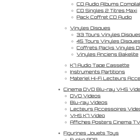
CD Audio Albums Compila
CD Singles 2 Titres Maxi
Pack Coffret CD Audio
Vinyles Disques
33 Tours Vinyles Disque
45 Tours Vinyles Disque
Coffrets Packs Vinyles 
Vinyles Anciens Bakelite
K7 Audio Tape Cassette
Instruments Partitions
Materiel Hi-Fi Lecteurs Acc
Cinema DVD Blu-ray VHS Vid
DVD Videos
Blu-ray Videos
Lecteurs Accessoires Vide
VHS K7 Video
Affiches Posters Cinema TV
Figurines Jouets Toys
Funko POP