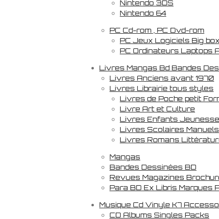
Nintendo 3DS
Nintendo 64
PC Cd-rom , PC Dvd-rom
PC Jeux Logiciels Big bo
PC Ordinateurs Laptops 
Livres Mangas Bd Bandes De
Livres Anciens avant 1970
Livres Librairie tous styles
Livres de Poche petit Fo
Livre Art et Culture
Livres Enfants Jeuness
Livres Scolaires Manuel
Livres Romans Littératu
Mangas
Bandes Dessinées BD
Revues Magazines Brochur
Para BD Ex Libris Marques 
Musique Cd Vinyle K7 Accesso
CD Albums Singles Packs