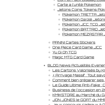
Carte a l'unité Pokemon
Jetons Coins Tokens Po
Pokemon TRETTA Jeto
Pokemon Ga'olé Jeton
Pokemon JCC TCG Jet
Pokemon BATTRIO Jet
Pokemon MEZASTAR J
PANINI Cartes Stickers
One Piece Card Game JCC
Yu Gi Oh TCG
Magic MTG Card Game
BLOG News Actualités Evene
Les Cartons Valorisés by K
⚡ Arrivage Massif : Tout sav
Comment bien préparer ses co
Le Guide Ultime Anti-Fake :
Business de l'occasion en 2
KMIKSTORE au Marché du Gam
JON JONES le GOAT du MM
Jeux concours cadeaux à 