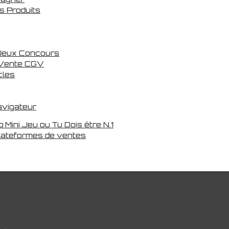
s Produits
 Jeux Concours
 Vente CGV
cles
avigateur
ini Jeu ou Tu Dois être N.1
Plateformes de ventes