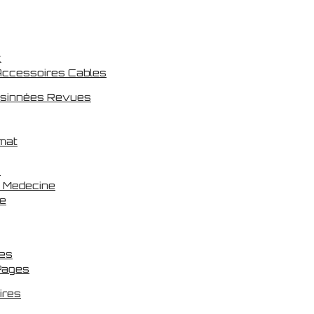
x
Accessoires Cables
ssinnées Revues
rmat
e
s Medecine
re
es
Pages
ires