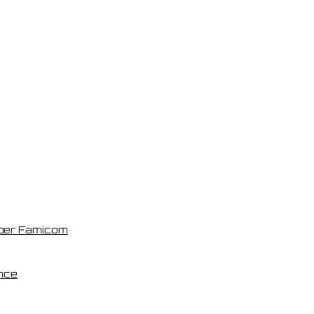
per Famicom
nce