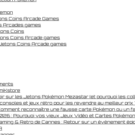
kemon
ns Coins Arcade Games
s Arcades games
ons Coins
ons Coins Arcade games
etons Coins Arcade games
ments
miKstore
oir sur les Jetons Pokémon Mezastar (et pourquoi les col
nsoles et jeux rétro pour les revendre au meilleur prix 
 Comment reconnaître une fausse carte Pokémon ou un fa
026 : Pourquoi vos vieux Jeux Vidéo et Cartes Pokémon v
ing & Retro de Cannes : Retour sur un événement épiq
A
Gagner