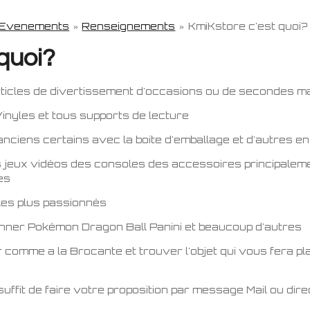
 Evenements
»
Renseignements
»
KmiKstore c'est quoi?
quoi?
articles de divertissement d'occasions ou de secondes 
nyles et tous supports de lecture
ciens certains avec la boite d'emballage et d'autres en
jeux vidéos des consoles des accessoires principalem
es
 les plus passionnés
ionner Pokémon Dragon Ball Panini et beaucoup d'autres
comme a la Brocante et trouver l'objet qui vous fera plais
 suffit de faire votre proposition par message Mail ou di