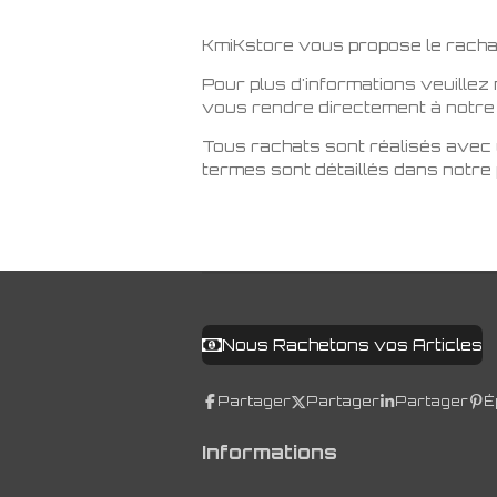
KmiKstore vous propose le racha
Pour plus d'informations veuillez
vous rendre directement à notre 
Tous rachats sont réalisés avec u
termes sont détaillés dans not
Nous Rachetons vos Articles
Partager
Partager
Partager
É
Informations