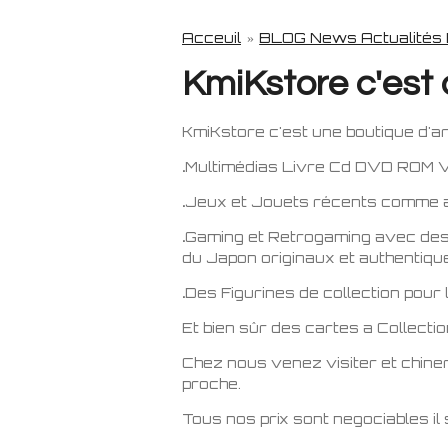
Acceuil
»
BLOG News Actualités
KmiKstore c'est 
KmiKstore c'est une boutique d'
.
Multimédias Livre Cd DVD ROM Vi
.
Jeux et Jouets récents comme an
.
Gaming et Retrogaming avec des 
du Japon originaux et authentiqu
.
Des Figurines de collection pour
Et bien sûr des cartes a Collect
Chez nous venez visiter et chiner 
proche.
Tous nos prix sont negociables il