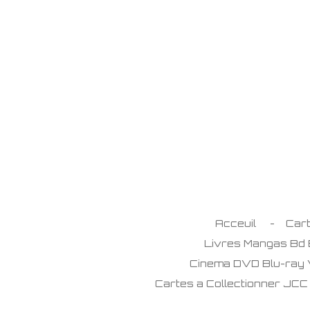
Passer
au
contenu
principal
Acceuil
Car
Livres Mangas Bd
Cinema DVD Blu-ray
Cartes a Collectionner JC