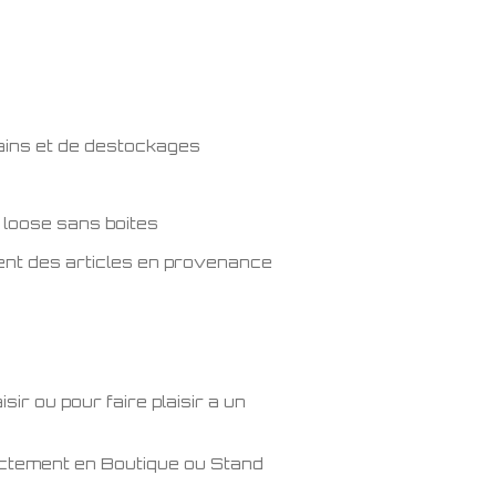
mains et de destockages
 loose sans boites
ent des articles en provenance
ir ou pour faire plaisir a un
rectement en Boutique ou Stand