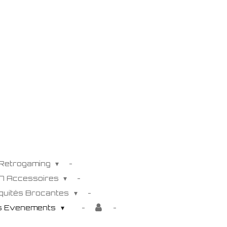
 Retrogaming
K7 Accessoires
iquités Brocantes
és Evenements