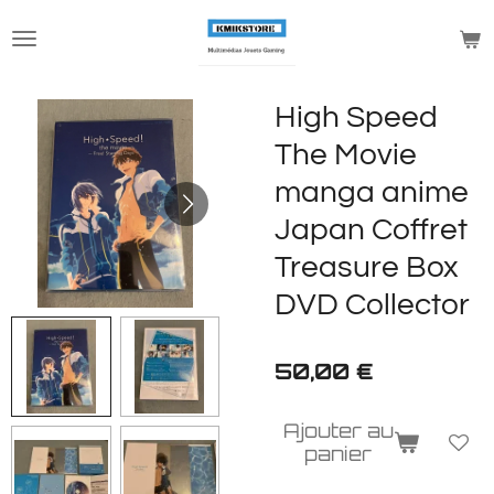
Passer
au
contenu
principal
High Speed
The Movie
manga anime
Japan Coffret
Treasure Box
DVD Collector
50,00 €
Ajouter au
panier