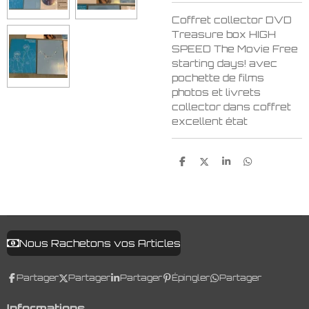
Coffret collector DVD
Treasure box HIGH
SPEED The Movie Free
starting days! avec
pochette de films
photos et livrets
collector dans coffret
excellent état
P
P
P
P
a
a
a
a
r
r
r
r
t
t
t
t
a
a
a
a
g
g
g
g
e
e
e
e
r
r
r
r
Nous Rachetons vos Articles
Partager
Partager
Partager
Épingler
Partager
Informations