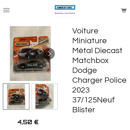
Passer
au
contenu
principal
Voiture
Miniature
Métal Diecast
Matchbox
Dodge
Charger Police
2023
37/125Neuf
Blister
4,50 €