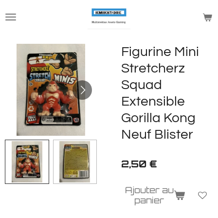
Passer
au
contenu
principal
Figurine Mini
Stretcherz
Squad
Extensible
Gorilla Kong
Neuf Blister
2,50 €
Ajouter au
panier