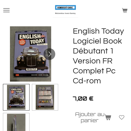
Passer
au
contenu
principal
English Today
Logiciel Book
Débutant 1
Version FR
Complet Pc
Cd-rom
7,00 €
Ajouter au
panier