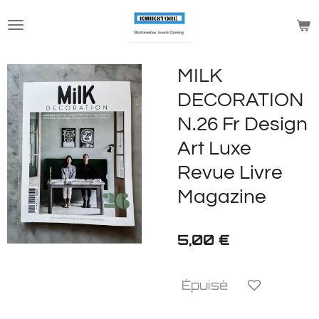
Passer
au
contenu
principal
MILK
DECORATION
N.26 Fr Design
Art Luxe
Revue Livre
Magazine
5,00 €
Épuisé