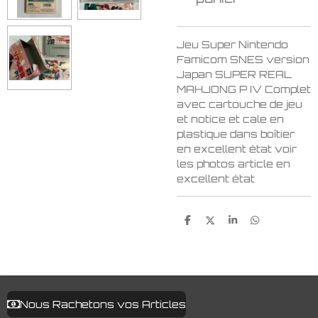
Jeu Super Nintendo
Famicom SNES version
Japan SUPER REAL
MAHJONG P IV Complet
avec cartouche de jeu
et notice et cale en
plastique dans boîtier
en excellent état voir
les photos article en
excellent état
P
P
P
P
a
a
a
a
r
r
r
r
t
t
t
t
a
a
a
a
g
g
g
g
e
e
e
e
r
r
r
r
Nous Rachetons vos Articles