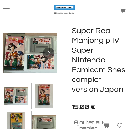
Passer
au
contenu
principal
Super Real
Mahjong p IV
Super
Nintendo
Famicom Snes
complet
version Japan
15,00 €
Ajouter au
panier