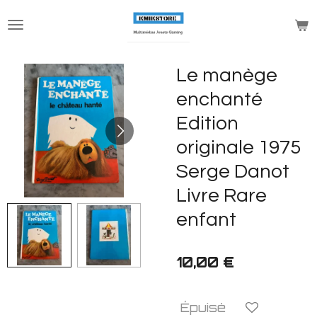
Passer
au
contenu
principal
Le manège
enchanté
Edition
originale 1975
Serge Danot
Livre Rare
enfant
10,00 €
Épuisé