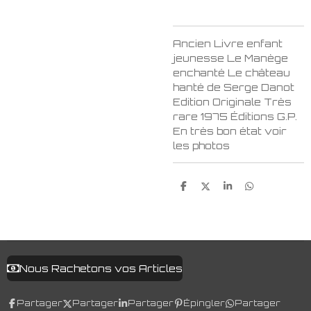
Ancien Livre enfant
jeunesse Le Manège
enchanté Le château
hanté de Serge Danot
Edition Originale Très
rare 1975 Éditions G.P.
En très bon état voir
les photos
P
P
P
P
a
a
a
a
r
r
r
r
t
t
t
t
a
a
a
a
g
g
g
g
e
e
e
e
r
r
r
r
Nous Rachetons vos Articles
Partager
Partager
Partager
Épingler
Partager