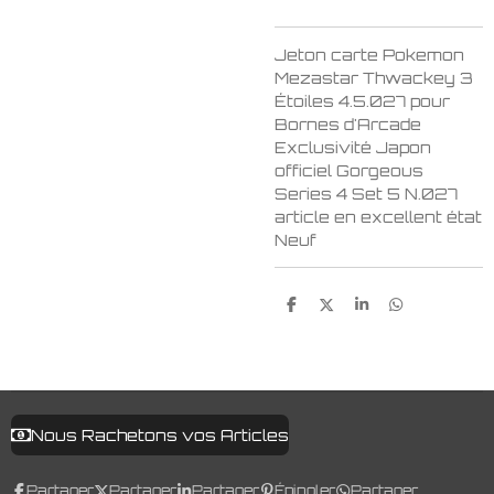
Jeton carte Pokemon
Mezastar Thwackey 3
Étoiles 4.5.027 pour
Bornes d'Arcade
Exclusivité Japon
officiel Gorgeous
Series 4 Set 5 N.027
article en excellent état
Neuf
P
P
P
P
a
a
a
a
r
r
r
r
t
t
t
t
a
a
a
a
g
g
g
g
e
e
e
e
r
r
r
r
Nous Rachetons vos Articles
Partager
Partager
Partager
Épingler
Partager