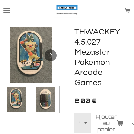
Passer
au
contenu
principal
THWACKEY
4.5.027
Mezastar
Pokemon
Arcade
Games
2,00 €
Ajouter
au
panier