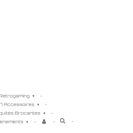
 Retrogaming
K7 Accessoires
iquités Brocantes
venements