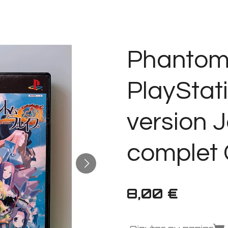
Phantom
PlayStat
version 
complet 
8,00 €