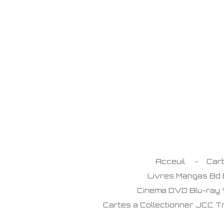
Passer
au
contenu
principal
Acceuil
Car
Livres Mangas Bd
Cinema DVD Blu-ray
Cartes a Collectionner JCC 