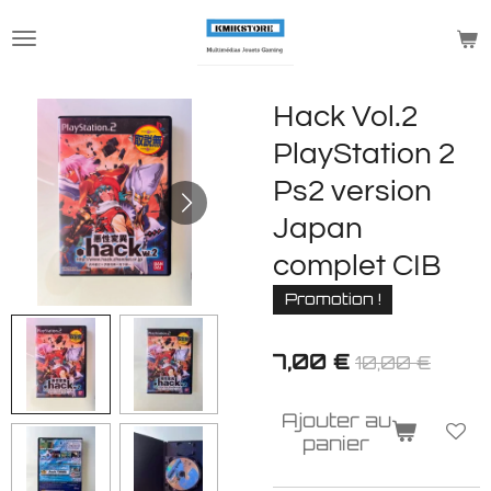
Passer
au
contenu
principal
Hack Vol.2
PlayStation 2
Ps2 version
Japan
complet CIB
Promotion !
7,00 €
10,00 €
Ajouter au
panier