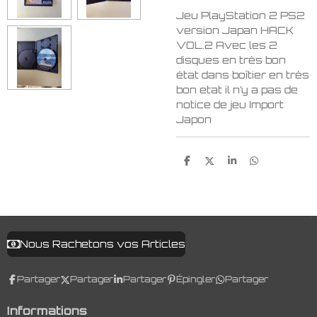
Jeu PlayStation 2 PS2
version Japan HACK
VOL.2 Avec les 2
disques en très bon
état dans boîtier en très
bon etat il n’y a pas de
notice de jeu Import
Japon
P
P
P
P
a
a
a
a
r
r
r
r
t
t
t
t
a
a
a
a
g
g
g
g
e
e
e
e
r
r
r
r
Nous Rachetons vos Articles
Partager
Partager
Partager
Épingler
Partager
Informations