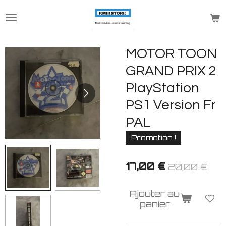
Passer
au
contenu
principal
MOTOR TOON
GRAND PRIX 2
PlayStation
PS1 Version Fr
PAL
Promotion !
17,00 €
20,00 €
Ajouter au
panier