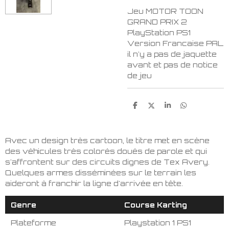
Jeu MOTOR TOON
GRAND PRIX 2
PlayStation PS1
Version Francaise PAL
il n'y a pas de jaquette
avant et pas de notice
de jeu
P
P
P
P
a
a
a
a
r
r
r
r
t
t
t
t
a
a
a
a
Avec un design très cartoon, le titre met en scène
g
g
g
g
des véhicules très colorés doués de parole et qui
e
e
e
e
r
r
r
r
s'affrontent sur des circuits dignes de Tex Avery.
Quelques armes disséminées sur le terrain les
aideront à franchir la ligne d'arrivée en tête.
Genre
Course Karting
Plateforme
Playstation 1 PS1