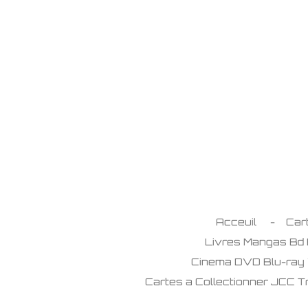
Passer
au
contenu
principal
Acceuil
Car
Livres Mangas Bd
Cinema DVD Blu-ray
Cartes a Collectionner JCC 