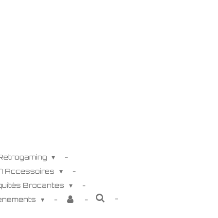
 Retrogaming
K7 Accessoires
iquités Brocantes
venements