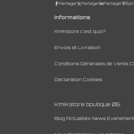
Partager
Partager
Partager
Épi
Informations
KmiKstore c'est quoi?
Envois et Livraison
Conditions Générales de Vente 
Declaration Cookies
KmiKstore boutique 06
Blog Actualités News Evenemen