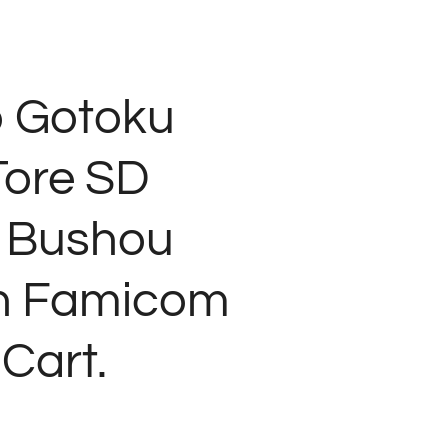
o Gotoku
Tore SD
 Bushou
n Famicom
Cart.