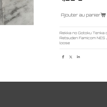
Ajouter au panier
Rekka no Gotoku Tenka 
Retsuden Famicom NES J
loose
P
P
P
a
a
a
r
r
r
t
t
t
a
a
a
g
g
g
e
e
e
r
r
r