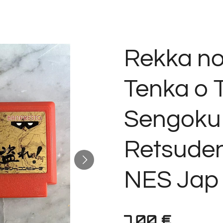
Rekka n
Tenka o 
Sengoku
Retsude
NES Jap 
7,00 €