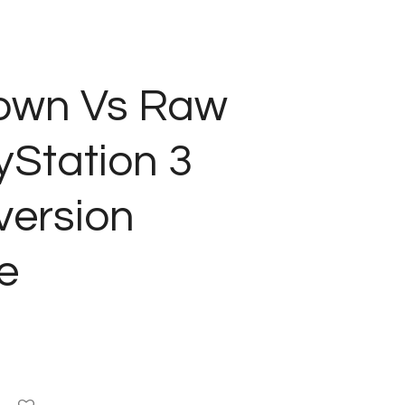
wn Vs Raw
yStation 3
version
e