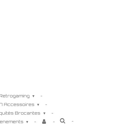
 Retrogaming
K7 Accessoires
iquités Brocantes
venements