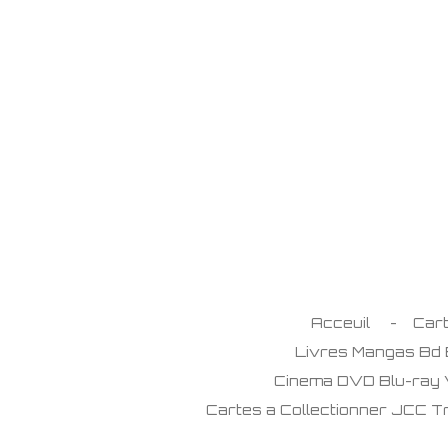
Passer
au
contenu
principal
Acceuil
Car
Livres Mangas Bd
Cinema DVD Blu-ray
Cartes a Collectionner JCC 