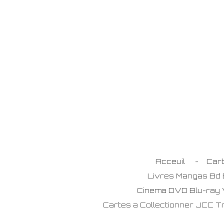
Passer
au
contenu
principal
Acceuil
Car
Livres Mangas Bd
Cinema DVD Blu-ray
Cartes a Collectionner JCC 