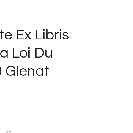
e Ex Libris
a Loi Du
9 Glenat