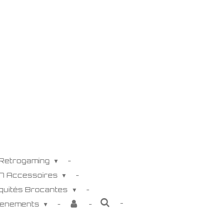
 Retrogaming
K7 Accessoires
iquités Brocantes
venements