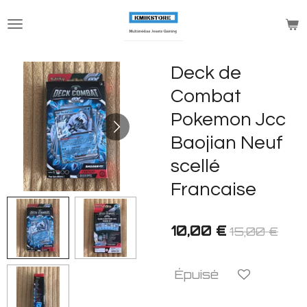
Passer
au
contenu
principal
Deck de
Combat
Pokemon Jcc
Baojian Neuf
scellé
Francaise
10,00 €
15,00 €
Épuisé