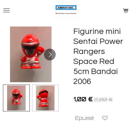
Passer
au
contenu
principal
Figurine mini
Sentai Power
Rangers
Space Red
5cm Bandai
2006
1,00 €
2,00 €
Épuisé