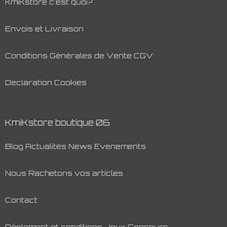
KmiKstore c'est quoi?
Envois et Livraison
Conditions Générales de Vente CGV
Declaration Cookies
KmiKstore boutique 06
Blog Actualités News Evenements
Nous Rachetons vos articles
Contact
Règlement et conditions Jeux Concours