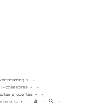
 Retrogaming
K7 Accessoires
iquités Brocantes
venements