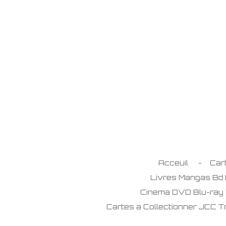
Passer
au
contenu
principal
Acceuil
Car
Livres Mangas Bd
Cinema DVD Blu-ray
Cartes a Collectionner JCC 