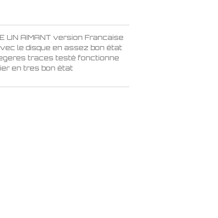
E UN AIMANT version Francaise
avec le disque en assez bon état
egeres traces testé fonctionne
ier en tres bon état