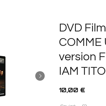
DVD Film
COMME 
version 
IAM TIT
10,00 €