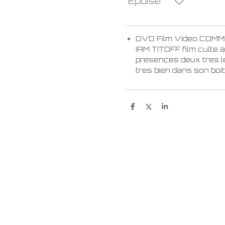
Épuisé
DVD Film Video COMM
IAM TITOFF film culte 
presences deux tres l
tres bien dans son boit
P
P
P
a
a
a
r
r
r
t
t
t
a
a
a
g
g
g
e
e
e
r
r
r