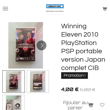
Passer
au
contenu
principal
Winning
Eleven 2010
PlayStation
PSP portable
version Japan
complet CIB
Promotion !
4,00 €
6,00 €
Ajouter au
panier