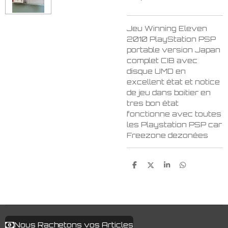
Jeu Winning Eleven
2010 PlayStation PSP
portable version Japan
complet CIB avec
disque UMD en
excellent état et notice
de jeu dans boitier en
tres bon état
fonctionne avec toutes
les Playstation PSP car
Freezone dezonées
P
P
P
P
a
a
a
a
r
r
r
r
t
t
t
t
a
a
a
a
g
g
g
g
e
e
e
e
r
r
r
r
Nous Rachetons vos Articles