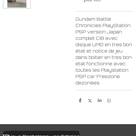
Gundam Battle
Chronicles PlayStation
PSP version Japan
complet CIB avec
disque UMD en tres bon
état et notice de jeu
dans boitier en tres bon
état fonctionne avec
toutes les Playstation
PSP car Freezone
dezonées
P
P
P
P
a
a
a
a
r
r
r
r
t
t
t
t
a
a
a
a
g
g
g
g
e
e
e
e
r
r
r
r