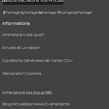
Nous Rachetons vos Articles
Partager
Partager
Partager
Épingler
Partager
Informations
KmiKstore c'est quoi?
Envois et Livraison
Conditions Générales de Vente CGV
Declaration Cookies
KmiKstore boutique 06
Blog Actualités News Evenements