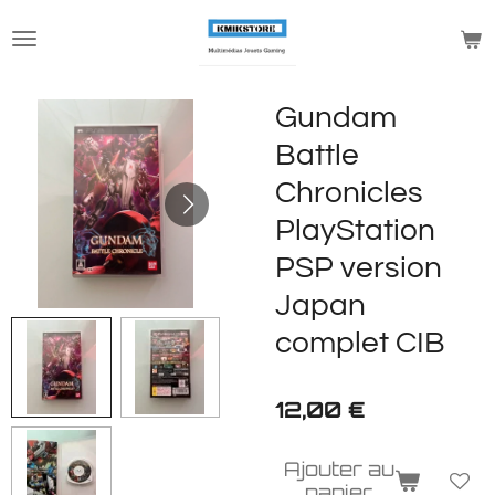
Passer
au
contenu
principal
Gundam
Battle
Chronicles
PlayStation
PSP version
Japan
complet CIB
12,00 €
Ajouter au
panier