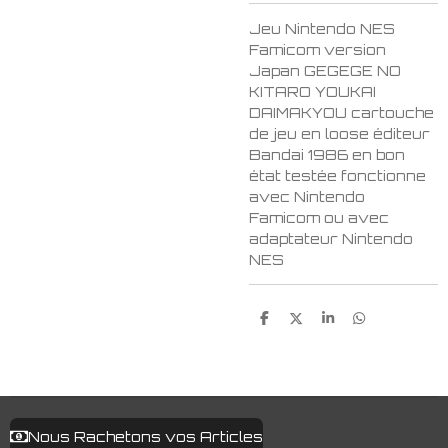
Jeu Nintendo NES
Famicom version
Japan GEGEGE NO
KITARO YOUKAI
DAIMAKYOU cartouche
de jeu en loose éditeur
Bandai 1986 en bon
état testée fonctionne
avec Nintendo
Famicom ou avec
adaptateur Nintendo
NES
P
P
P
P
a
a
a
a
r
r
r
r
t
t
t
t
a
a
a
a
g
g
g
g
e
e
e
e
r
r
r
r
Nous Rachetons vos Articles