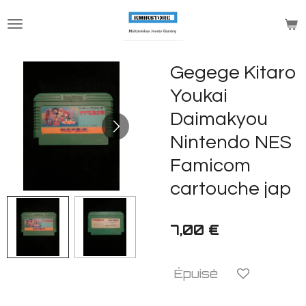
Passer
au
contenu
principal
Gegege Kitaro
Youkai
Daimakyou
Nintendo NES
Famicom
cartouche jap
7,00 €
Épuisé