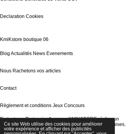
Declaration Cookies
KmiKstore boutique 06
Blog Actualités News Evenements
Nous Rachetons vos articles
Contact
Règlement et conditions Jeux Concours
En tant que Partenaire Amazon, KMIKSTORE réalise un
Ce site Web utilise des cookies pour améliorer
bénéfice sur les achats remplissant les conditions requises.
votre expérience et afficher des publicités
© 2022 - 2026 kmikstore.fr
personnalisées. En cliquant sur "Accepter", vous