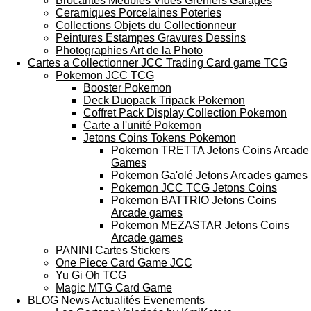
Brocantes Meubles Vides Greniers Garages
Ceramiques Porcelaines Poteries
Collections Objets du Collectionneur
Peintures Estampes Gravures Dessins
Photographies Art de la Photo
Cartes a Collectionner JCC Trading Card game TCG
Pokemon JCC TCG
Booster Pokemon
Deck Duopack Tripack Pokemon
Coffret Pack Display Collection Pokemon
Carte a l'unité Pokemon
Jetons Coins Tokens Pokemon
Pokemon TRETTA Jetons Coins Arcade
Games
Pokemon Ga'olé Jetons Arcades games
Pokemon JCC TCG Jetons Coins
Pokemon BATTRIO Jetons Coins
Arcade games
Pokemon MEZASTAR Jetons Coins
Arcade games
PANINI Cartes Stickers
One Piece Card Game JCC
Yu Gi Oh TCG
Magic MTG Card Game
BLOG News Actualités Evenements