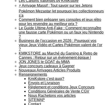
Les Cartons Valorisés by KmiKstore
⚡ Arrivage Massif : Tout savoir sur les Jetons
Pokémon Mezastar (et pourquoi les collectionneurs
s'a
Comment bien préparer ses consoles et jeux rétro
pour les revendre au meilleur prix ?
Le Guide Ultime Anti-Fake : Comment reconnaître
une fausse carte Pokémon ou un faux jeu Nintendo
?
Business de l'occasion en 2026 : Pourquoi vos
vieux Jeux Vidéo et Cartes Pokémon valent de l'or
?
KMIKSTORE au Marché du Gaming & Retro de
Cannes : Retour sur un événement épique !
JON JONES le GOAT du MMA
Jeux concours cadeaux à Gagner
Nouveaux Arrivages Articles Produits
Renseignements
KmiKstore c'est quoi?
Envois et Livraison
Règlement et conditions Jeux Concours
Conditions Générales de Vente CGV
Nous Rachetons vos articles
SITEMAP
Contact