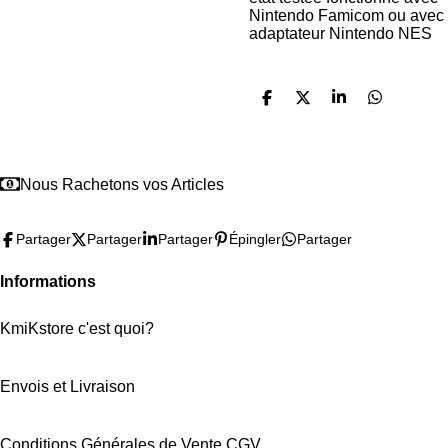
Nintendo Famicom ou avec
adaptateur Nintendo NES
P
P
P
P
a
a
a
a
r
r
r
r
t
t
t
t
a
a
a
a
Nous Rachetons vos Articles
g
g
g
g
e
e
e
e
r
r
r
r
Partager
Partager
Partager
Épingler
Partager
Informations
KmiKstore c'est quoi?
Envois et Livraison
Conditions Générales de Vente CGV