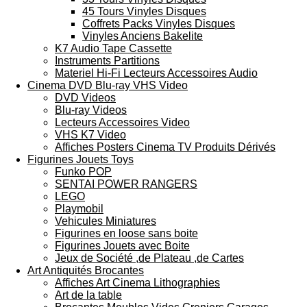
45 Tours Vinyles Disques
Coffrets Packs Vinyles Disques
Vinyles Anciens Bakelite
K7 Audio Tape Cassette
Instruments Partitions
Materiel Hi-Fi Lecteurs Accessoires Audio
Cinema DVD Blu-ray VHS Video
DVD Videos
Blu-ray Videos
Lecteurs Accessoires Video
VHS K7 Video
Affiches Posters Cinema TV Produits Dérivés
Figurines Jouets Toys
Funko POP
SENTAI POWER RANGERS
LEGO
Playmobil
Vehicules Miniatures
Figurines en loose sans boite
Figurines Jouets avec Boite
Jeux de Société ,de Plateau ,de Cartes
Art Antiquités Brocantes
Affiches Art Cinema Lithographies
Art de la table