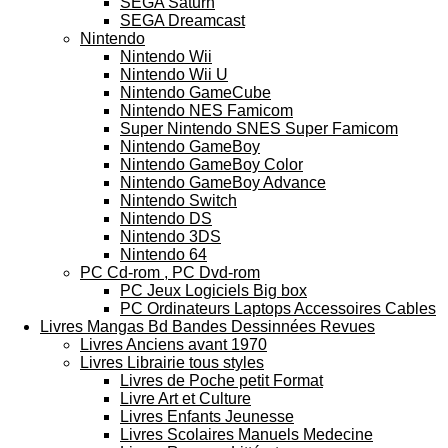
SEGA Saturn
SEGA Dreamcast
Nintendo
Nintendo Wii
Nintendo Wii U
Nintendo GameCube
Nintendo NES Famicom
Super Nintendo SNES Super Famicom
Nintendo GameBoy
Nintendo GameBoy Color
Nintendo GameBoy Advance
Nintendo Switch
Nintendo DS
Nintendo 3DS
Nintendo 64
PC Cd-rom , PC Dvd-rom
PC Jeux Logiciels Big box
PC Ordinateurs Laptops Accessoires Cables
Livres Mangas Bd Bandes Dessinnées Revues
Livres Anciens avant 1970
Livres Librairie tous styles
Livres de Poche petit Format
Livre Art et Culture
Livres Enfants Jeunesse
Livres Scolaires Manuels Medecine