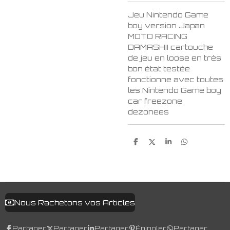
Jeu Nintendo Game
boy version Japan
MOTO RACING
DAMASHII cartouche
de jeu en loose en très
bon état testée
fonctionne avec toutes
les Nintendo Game boy
car freezone
dezonees
P
P
P
P
a
a
a
a
r
r
r
r
t
t
t
t
a
a
a
a
g
g
g
g
e
e
e
e
r
r
r
r
Nous Rachetons vos Articles
Partager
Partager
Partager
Épingler
Partager