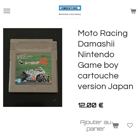
Passer
au
contenu
principal
Moto Racing
Damashii
Nintendo
Game boy
cartouche
version Japan
12,00 €
Ajouter au
panier