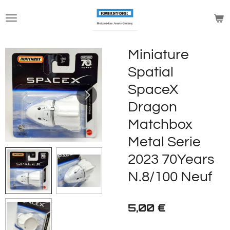
Passer
au
contenu
principal
Miniature
Spatial
SpaceX
Dragon
Matchbox
Metal Serie
2023 70Years
N.8/100 Neuf
5,00 €