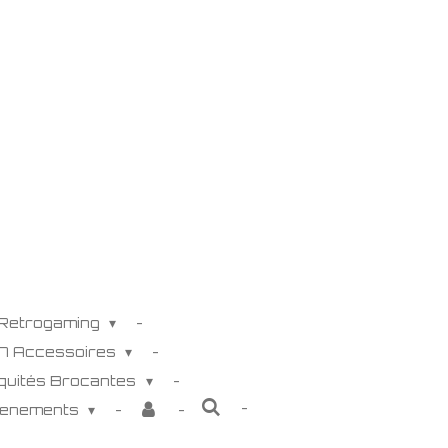
 Retrogaming
K7 Accessoires
iquités Brocantes
venements