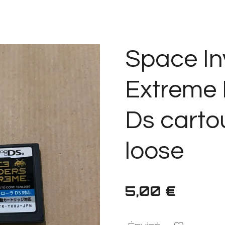
Space In
Extreme 
Ds carto
loose
5,00 €