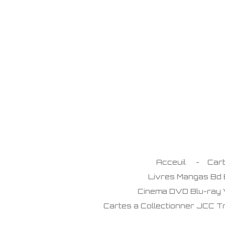
Passer
au
contenu
principal
Acceuil
Car
Livres Mangas Bd
Cinema DVD Blu-ray
Cartes a Collectionner JCC 