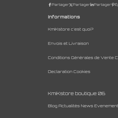
Partager
Partager
Partager
É
Informations
KmiKstore c'est quoi?
Envois et Livraison
Conditions Générales de Vente 
Declaration Cookies
KmiKstore boutique 06
Blog Actualités News Evenemen