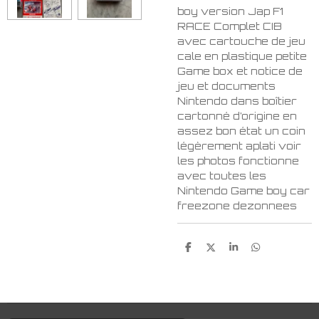
boy version Jap F1
RACE Complet CIB
avec cartouche de jeu
cale en plastique petite
Game box et notice de
jeu et documents
Nintendo dans boîtier
cartonné d’origine en
assez bon état un coin
légèrement aplati voir
les photos fonctionne
avec toutes les
Nintendo Game boy car
freezone dezonnees
P
P
P
P
a
a
a
a
r
r
r
r
t
t
t
t
a
a
a
a
g
g
g
g
e
e
e
e