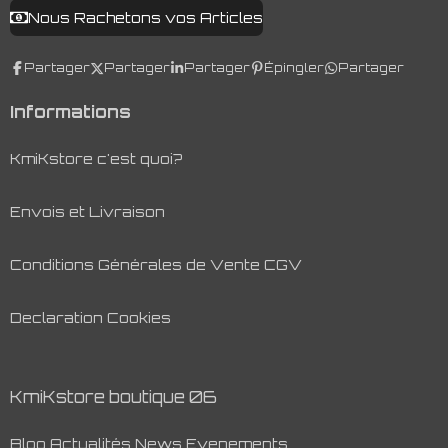
r
r
r
r
Nous Rachetons vos Articles
Partager
Partager
Partager
Épingler
Partager
Informations
KmiKstore c'est quoi?
Envois et Livraison
Conditions Générales de Vente CGV
Declaration Cookies
KmiKstore boutique 06
Blog Actualités News Evenements