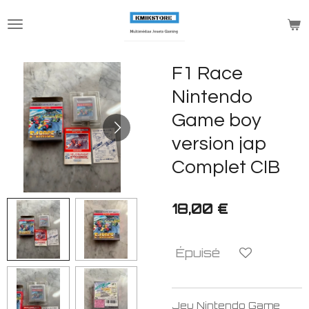
Passer
au
contenu
principal
F1 Race
Nintendo
Game boy
version jap
Complet CIB
18,00 €
Épuisé
Jeu Nintendo Game