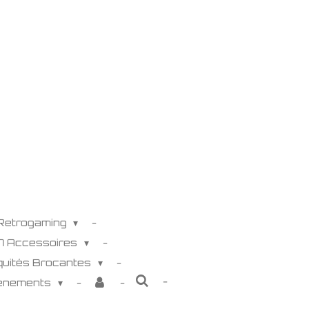
 Retrogaming
K7 Accessoires
iquités Brocantes
venements