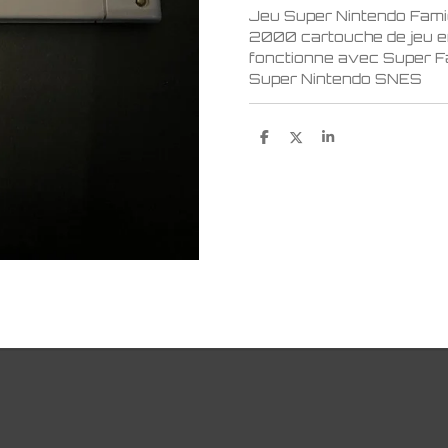
Jeu Super Nintendo Fam
2000 cartouche de jeu en
fonctionne avec Super 
Super Nintendo SNES
P
P
P
a
a
a
r
r
r
t
t
t
a
a
a
g
g
g
e
e
e
r
r
r