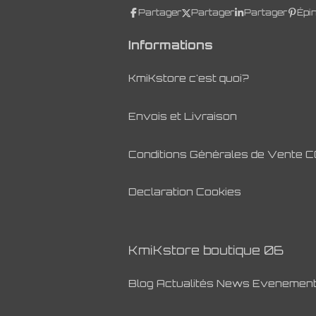
Partager
Partager
Partager
Épi
Informations
KmiKstore c'est quoi?
Envois et Livraison
Conditions Générales de Vente 
Declaration Cookies
KmiKstore boutique 06
Blog Actualités News Evenemen