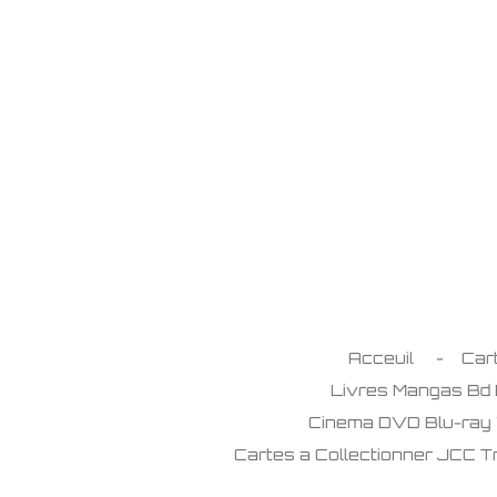
Passer
au
contenu
principal
Acceuil
Car
Livres Mangas Bd
Cinema DVD Blu-ray
Cartes a Collectionner JCC 