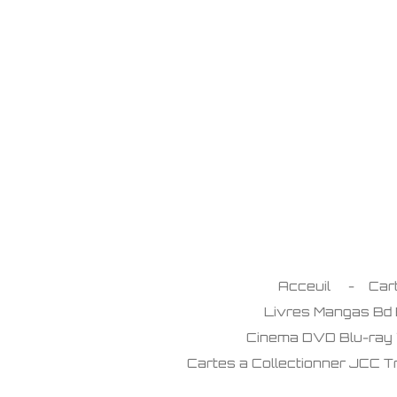
Passer
au
contenu
principal
Acceuil
Car
Livres Mangas Bd
Cinema DVD Blu-ray
Cartes a Collectionner JCC 