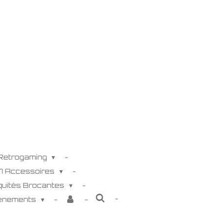
 Retrogaming
K7 Accessoires
iquités Brocantes
venements