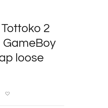
Tottoko 2
o GameBoy
Jap loose