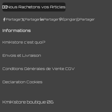
r
r
r
r
Nous Rachetons vos Articles
Partager
Partager
Partager
Épingler
Partager
Informations
KmiKstore c'est quoi?
Envois et Livraison
Conditions Générales de Vente CGV
Declaration Cookies
KmiKstore boutique 06