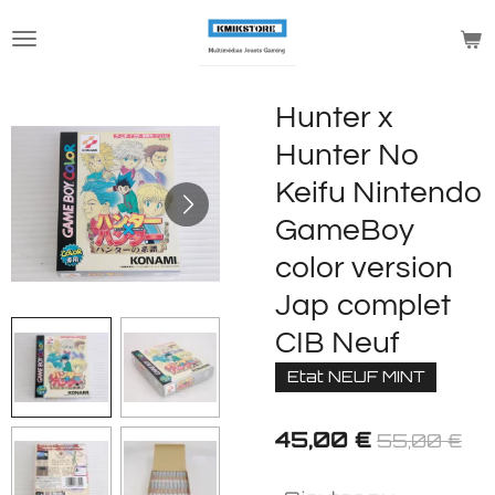
Passer
au
contenu
principal
Hunter x
Hunter No
Keifu Nintendo
GameBoy
color version
Jap complet
CIB Neuf
Etat NEUF MINT
45,00 €
55,00 €