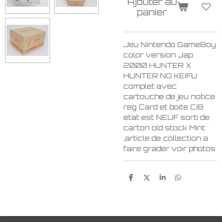
Ajouter au
panier
Jeu Nintendo GameBoy
color version Jap
2000 HUNTER X
HUNTER NO KEIFU
complet avec
cartouche de jeu notice
reg Card et boite CIB
etat est NEUF sorti de
carton old stock Mint
,article de collection a
faire grader voir photos
P
P
P
P
a
a
a
a
r
r
r
r
t
t
t
t
a
a
a
a
g
g
g
g
e
e
e
e