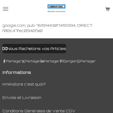
Passer
au
contenu
principal
google.com, pub-7619144307419394, DIRECT,
f08c47fec0942fa0
Nous Rachetons vos Articles
Partager
Partager
Partager
Épingler
Partager
Informations
KmiKstore c'est quoi?
Envois et Livraison
Conditions Générales de Vente CGV