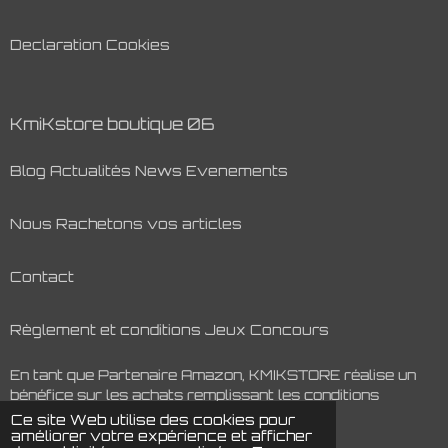
Declaration Cookies
KmiKstore boutique 06
Blog Actualités News Evenements
Nous Rachetons vos articles
Contact
Règlement et conditions Jeux Concours
En tant que Partenaire Amazon, KMIKSTORE réalise un
bénéfice sur les achats remplissant les conditions
requises.
Ce site Web utilise des cookies pour
© 2022 - 2026 kmikstore.fr
améliorer votre expérience et afficher